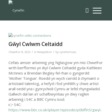
Gŵyl Cwlwm Celtaidd
/
/
Chwefror 8, 2022
in
Newyddion
by
cynefinmusic
Cefais amser arbennig yng Nglasgow ym mis Chwefror
wrth berfformio yn ŵyl Cwlwm Celtaidd gyda Kathleen
McInnes a Brendan Begley fel rhan o gyngerdd
‘Mother Tongue’. Roedd yn wych cwrdd â chymaint o
artistiaid talentog, a hefyd i fod ymhlith y chwe artist
arall oedd yna i gynrychioli Cymru ar lefel rhyngwladol.
Gallwch dal lan a’r uchafbwyntiau yn dwy raglen
arbennig i S4C a BBC Cymru isod.
👉 S4C:
https://www.bbc.co.uk/iplayer/episode/p0blfln5/gwyl-