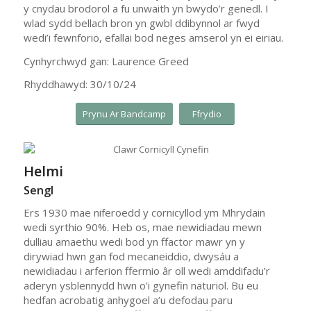
y cnydau brodorol a fu unwaith yn bwydo’r genedl. I
wlad sydd bellach bron yn gwbl ddibynnol ar fwyd
wedi’i fewnforio, efallai bod neges amserol yn ei eiriau.
Cynhyrchwyd gan: Laurence Greed
Rhyddhawyd: 30/10/24
Prynu Ar Bandcamp
Ffrydio
Helmi
Sengl
Ers 1930 mae niferoedd y cornicyllod ym Mhrydain
wedi syrthio 90%. Heb os, mae newidiadau mewn
dulliau amaethu wedi bod yn ffactor mawr yn y
dirywiad hwn gan fod mecaneiddio, dwysáu a
newidiadau i arferion ffermio âr oll wedi amddifadu’r
aderyn ysblennydd hwn o’i gynefin naturiol. Bu eu
hedfan acrobatig anhygoel a’u defodau paru