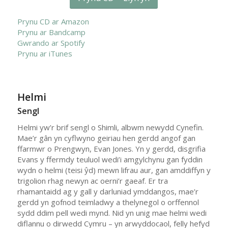
Prynu CD ar Amazon
Prynu ar Bandcamp
Gwrando ar Spotify
Prynu ar iTunes
Helmi
Sengl
Helmi
yw’r brif sengl o
Shimli,
albwm newydd Cynefin.
Mae’r gân yn cyflwyno geiriau hen gerdd angof gan
ffarmwr o Prengwyn, Evan Jones. Yn y gerdd, disgrifia
Evans y ffermdy teuluol wedi’i amgylchynu gan fyddin
wydn o helmi (teisi ŷd) mewn lifrau aur, gan amddiffyn y
trigolion rhag newyn ac oerni’r gaeaf. Er tra
rhamantaidd ag y gall y darluniad ymddangos, mae’r
gerdd yn gofnod teimladwy a thelynegol o orffennol
sydd ddim pell wedi mynd. Nid yn unig mae helmi wedi
diflannu o dirwedd Cymru – yn arwyddocaol, felly hefyd