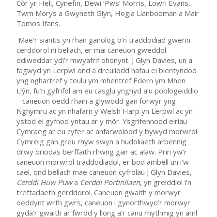
Côr yr Heli, Cynefin, Dewi ‘Pws’ Morris, Lowri Evans,
Twm Morys a Gwyneth Glyn, Hogia Llanbobman a Mair
Tomos Ifans.
Mae’r siantis yn rhan ganolog o’n traddodiad gwerin
cerddorol ni bellach, er mai caneuon gweddol
ddiweddar ydi’r mwyafrif ohonynt. J Glyn Davies, un a
fagwyd yn Lerpwl ond a dreuliodd hafau ei blentyndod
yng nghartref y teulu ym mhentref Edern ym Mhen
Llŷn, fu’n gyfrifol am eu casglu ynghyd a’u poblogeiddio
– caneuon oedd rhain a glywodd gan forwyr yng
Nghymru ac yn nhafarn y Welsh Harp yn Lerpwl ac yn
ystod ei gyfnod yntau ar y môr. Ysgrifennodd eiriau
Cymraeg ar eu cyfer ac anfarwolodd y bywyd morwrol
Cymreig gan greu rhyw swyn a hudoliaeth arbennig
drwy briodas berffaith rhwng gair ac alaw. Prin yw’r
caneuon morwrol traddodiadol, er bod ambell un i’w
cael, ond bellach mae caneuon cyfrolau J Glyn Davies,
Cerddi Huw Puw
a
Cerddi Portinllaen
, yn greiddiol i’n
treftadaeth gerddorol. Caneuon gwaith y morwyr
oeddynt wrth gwrs, caneuon i gynorthwyo’r morwyr
gyda’r gwaith ar fwrdd y llong a’r canu rhythmig yn aml