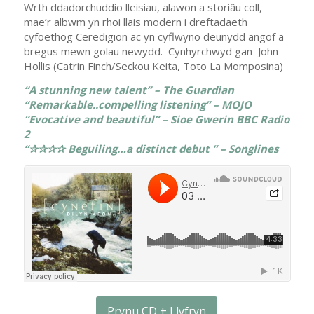
Wrth ddadorchuddio lleisiau, alawon a storiâu coll,
mae’r albwm yn rhoi llais modern i dreftadaeth
cyfoethog Ceredigion ac yn cyflwyno deunydd angof a
bregus mewn golau newydd. Cynhyrchwyd gan John
Hollis (Catrin Finch/Seckou Keita, Toto La Momposina)
“A stunning new talent” – The Guardian
“Remarkable..compelling listening” – MOJO
“Evocative and beautiful” – Sioe Gwerin BBC Radio
2
“✰✰✰✰ Beguiling…a distinct debut
” – Songlines
Prynu CD + Llyfryn