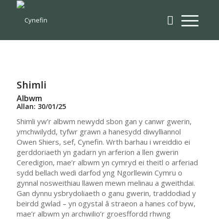
Shimli
Albwm
Allan: 30/01/25
Shimli yw’r albwm newydd sbon gan y canwr gwerin,
ymchwilydd, tyfwr grawn a hanesydd diwylliannol
Owen Shiers, sef, Cynefin. Wrth barhau i wreiddio ei
gerddoriaeth yn gadarn yn arferion a llen gwerin
Ceredigion, mae’r albwm yn cymryd ei theitl o arferiad
sydd bellach wedi darfod yng Ngorllewin Cymru o
gynnal nosweithiau llawen mewn melinau a gweithdai.
Gan dynnu ysbrydoliaeth o ganu gwerin, traddodiad y
beirdd gwlad – yn ogystal â straeon a hanes cof byw,
mae’r albwm yn archwilio’r groesffordd rhwng