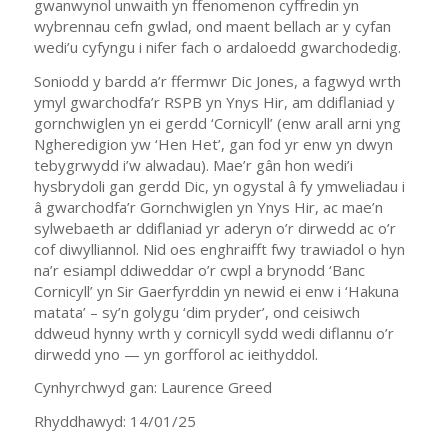
gwanwynol unwaith yn ffenomenon cyffredin yn
wybrennau cefn gwlad, ond maent bellach ar y cyfan
wedi’u cyfyngu i nifer fach o ardaloedd gwarchodedig.
Soniodd y bardd a’r ffermwr Dic Jones, a fagwyd wrth
ymyl gwarchodfa’r RSPB yn Ynys Hir, am ddiflaniad y
gornchwiglen yn ei gerdd ‘Cornicyll’ (enw arall arni yng
Ngheredigion yw ‘Hen Het’, gan fod yr enw yn dwyn
tebygrwydd i’w alwadau). Mae’r gân hon wedi’i
hysbrydoli gan gerdd Dic, yn ogystal â fy ymweliadau i
â gwarchodfa’r Gornchwiglen yn Ynys Hir, ac mae’n
sylwebaeth ar ddiflaniad yr aderyn o’r dirwedd ac o’r
cof diwylliannol. Nid oes enghraifft fwy trawiadol o hyn
na’r esiampl ddiweddar o’r cwpl a brynodd ‘Banc
Cornicyll’ yn Sir Gaerfyrddin yn newid ei enw i ‘Hakuna
matata’ – sy’n golygu ‘dim pryder’, ond ceisiwch
ddweud hynny wrth y cornicyll sydd wedi diflannu o’r
dirwedd yno — yn gorfforol ac ieithyddol.
Cynhyrchwyd gan: Laurence Greed
Rhyddhawyd: 14/01/25