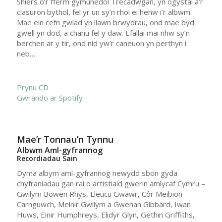
Shiers o’r fferm gymunedol Trecadwgan, yn ogystal â’r
clasuron bythol, fel yr un sy’n rhoi ei henw i’r albwm.
Mae ein cefn gwlad yn llawn brwydrau, ond mae byd
gwell yn dod, a chanu fel y daw. Efallai mai nhw sy’n
berchen ar y tir, ond nid yw’r caneuon yn perthyn i
neb…
Prynu CD
Gwrando ar Spotify
Mae’r Tonnau’n Tynnu
Albwm Aml-gyfrannog
Recordiadau Sain
Dyma albym aml-gyfrannog newydd sbon gyda
chyfraniadau gan rai o artistiaid gwerin amlycaf Cymru –
Gwilym Bowen Rhys, Lleucu Gwawr, Côr Meibion
Carnguwch, Meinir Gwilym a Gwenan Gibbard, Iwan
Huws, Einir Humphreys, Elidyr Glyn, Gethin Griffiths,