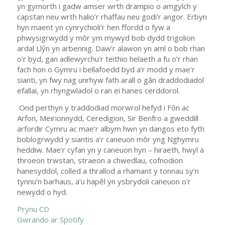
yn gymorth i gadw amser wrth drampio o amgylch y
capstan neu wrth halio’r rhaffau neu godi’r angor. Erbyn
hyn maent yn cynrychioli’r hen ffordd o fyw a
phwysigrwydd y môr ym mywyd bob dydd trigolion
ardal Llŷn yn arbennig. Daw’r alawon yn aml o bob rhan
o’r byd, gan adlewyrchu’r teithio helaeth a fu o’r rhan
fach hon o Gymru i bellafoedd byd a’r modd y mae’r
sianti, yn fwy nag unrhyw fath arall o gân draddodiadol
efallai, yn rhyngwladol o ran ei hanes cerddorol.
Ond perthyn y traddodiad morwrol hefyd i Fôn ac
Arfon, Meirionnydd, Ceredigion, Sir Benfro a gweddill
arfordir Cymru ac mae’r albym hwn yn dangos eto fyth
boblogrwydd y siantis a’r caneuon môr yng Nghymru
heddiw. Mae’r cyfan yn y caneuon hyn – hiraeth, hwyl a
throeon trwstan, straeon a chwedlau, cofnodion
hanesyddol, colled a thrallod a rhamant y tonnau sy’n
tynnu’n barhaus, a’u hapêl yn ysbrydoli caneuon o’r
newydd o hyd.
Prynu CD
Gwrando ar Spotify