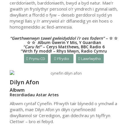
cerddoriaeth, barddoniaeth, bwyd a byd natur. Mae’r
gwaith yn fryslythyr personol o’r ymdrech i gynnal iaith,
diwylliant a ffordd o fyw – deiseb gerddorol sydd yn
mynegi llais y i’r amrywiol a’r diflanedig yn ein hoes o
homogeneiddio ac lled-amnesia.
“Gwrthwenwyn tawel gwleidyddol i’r oes fodern”
– ☆ ☆
☆ ☆ Album Gwerin Y Mis, Y Guardian
“Caru fe!”
– Cerys Matthews, BBC Radio 6
“Wrth fy modd! – Rhys Mwyn, Radio Cymru
Prynu CD
Ffrydio
Lawrlwytho
Dilyn Afon
Albwm
Recordiadau Astar Artes
Albwm cyntaf Cynefin. Ffrwyth tair blynedd o ymchwil a
gwaith, mae Dilyn Afon yn dilyn cynefinoedd
diwylliannol sir Ceredigion, gan ddechrau yn Nyffryn
Clettwr – bro ei febyd.