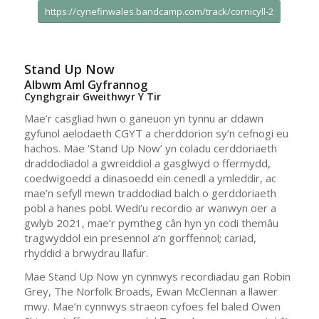
https://cynefinwales.bandcamp.com/track/cornicyll-2
Stand Up Now
Albwm Aml Gyfrannog
Cynghgrair Gweithwyr Y Tir
Mae’r casgliad hwn o ganeuon yn tynnu ar ddawn
gyfunol aelodaeth CGYT a cherddorion sy’n cefnogi eu
hachos. Mae ‘Stand Up Now’ yn coladu cerddoriaeth
draddodiadol a gwreiddiol a gasglwyd o ffermydd,
coedwigoedd a dinasoedd ein cenedl a ymleddir, ac
mae’n sefyll mewn traddodiad balch o gerddoriaeth
pobl a hanes pobl. Wedi’u recordio ar wanwyn oer a
gwlyb 2021, mae’r pymtheg cân hyn yn codi themâu
tragwyddol ein presennol a’n gorffennol; cariad,
rhyddid a brwydrau llafur.
Mae Stand Up Now yn cynnwys recordiadau gan Robin
Grey, The Norfolk Broads, Ewan McClennan a llawer
mwy. Mae’n cynnwys straeon cyfoes fel baled Owen