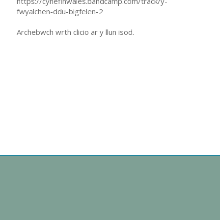
https://cynefinwales.bandcamp.com/track/y-
fwyalchen-ddu-bigfelen-2
Archebwch wrth clicio ar y llun isod.