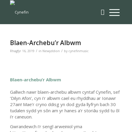
Blaen-Archebu’r Albwm
/
/
Rhagfyr 16, 2019
in
Newyddion
by
cynefinmusic
Blaen-archebu’r Albwm
Gallwch nawr blaen-archebu albwm cyntaf Cynefin, sef
‘Dilyn Afon’, cyn i’r albwm cael eu rhyddhau ar Ionawr
27ain! Mae’r cryno ddisg yn dod gyda llyfryn bach 30
tudalen sydd yn sôn am yr hanes a’r storiâu sydd tu ôl
i’r caneuon.
Gwrandewch i’r sengl arweiniol yma