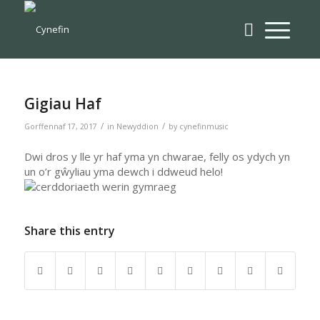
Gigiau Haf
/
/
Gorffennaf 17, 2017
in
Newyddion
by
cynefinmusic
Dwi dros y lle yr haf yma yn chwarae, felly os ydych yn
un o’r gŵyliau yma dewch i ddweud helo!
Share this entry